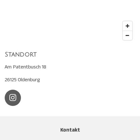
Standort
Am Patentbusch 18
26125 Oldenburg
I
n
s
t
a
Kontakt
g